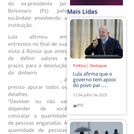
do ex-presidente Jair
Mais Lidas
Bolsonaro (PL) pelo
escândalo envolvendo a
instituição.
Lula afirmou em
entrevista no final de sua
visita à Rússia que antes
de definir valores e
|
prazos para a devolução
Política
Destaque
do dinheiro
desviado dos
Lula afirma que o
governo tem apoio
, é
aposentados e pensionistas
do povo par......
preciso apurar todos os
detalhes.
12 de julho de 2025
“Devolver ou não vai
859
depender de você
constatar a quantidade
de pessoas enganadas. A
quantidade de pessoas