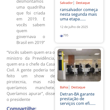
desmontamos
|
Salvador
Destaque
uma quadrilha
ransalvador começa
que foi criada
nesta segunda mais
uma etapa......
em 2019. E
vocês sabem
12 de julho de 2025
quem
795
governava o
Brasil em 2019”
“Vocês sabem quem era o
ministro da Previdência,
quem era o chefe da Casa
Civil. A gente poderia ter
feito um show de
pirotecnia, mas não
|
Bahia
Destaque
queríamos manchete.
Queríamos apurar”, disse
Detran-BA garante
prestação de
o presidente
serviços com efi......
Compartilhe: