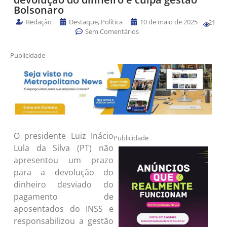
Bolsonaro
Redação
Destaque
,
Política
10 de maio de 2025
21
Sem Comentários
Publicidade
O presidente Luiz Inácio
Publicidade
Lula da Silva (PT) não
apresentou um prazo
para a devolução do
dinheiro desviado do
pagamento de
aposentados do INSS e
responsabilizou a gestão