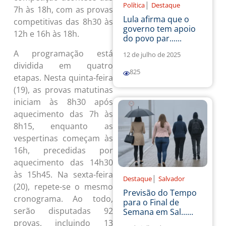
|
Política
Destaque
7h às 18h, com as provas
Lula afirma que o
competitivas das 8h30 às
governo tem apoio
12h e 16h às 18h.
do povo par......
A programação está
12 de julho de 2025
dividida em quatro
825
etapas. Nesta quinta-feira
(19), as provas matutinas
iniciam às 8h30 após
aquecimento das 7h às
8h15, enquanto as
vespertinas começam às
16h, precedidas por
aquecimento das 14h30
às 15h45. Na sexta-feira
|
Destaque
Salvador
(20), repete-se o mesmo
Previsão do Tempo
cronograma. Ao todo,
para o Final de
serão disputadas 92
Semana em Sal......
provas, incluindo 13