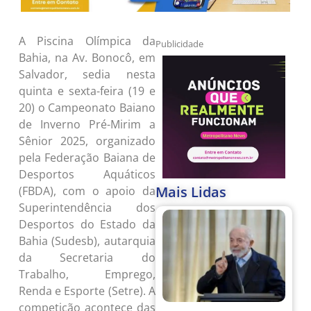
A Piscina Olímpica da
Publicidade
Bahia, na Av. Bonocô, em
Salvador, sedia nesta
quinta e sexta-feira (19 e
20) o Campeonato Baiano
de Inverno Pré-Mirim a
Sênior 2025, organizado
pela Federação Baiana de
Desportos Aquáticos
Mais Lidas
(FBDA), com o apoio da
Superintendência dos
Desportos do Estado da
Bahia (Sudesb), autarquia
da Secretaria do
Trabalho, Emprego,
Renda e Esporte (Setre). A
competição acontece das