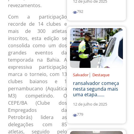
12 de julho de 2025
revezamentos.
792
Com a participação
recorde de 14 clubes e
mais de 300 atletas
inscritos, esta edição se
consolida como um dos
grandes eventos da
temporada na Bahia. A
expressiva participação
marca o torneio, com 13
|
Salvador
Destaque
clubes baianos e 1
ransalvador começa
pernambucano (Aquática
nesta segunda mais
uma etapa......
M3) competindo. O
CEPE/BA (Clube dos
12 de julho de 2025
Empregados da
779
Petrobrás) lidera as
delegações com 85
atletas, seguido pelo