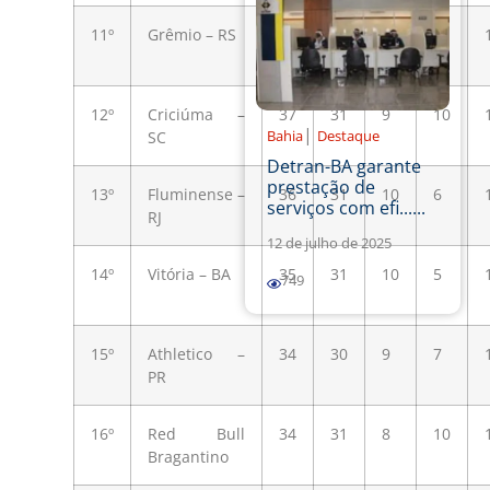
11º
Grêmio – RS
38
31
11
5
12º
Criciúma –
37
31
9
10
|
Bahia
Destaque
SC
Detran-BA garante
prestação de
13º
Fluminense –
36
31
10
6
serviços com efi......
RJ
12 de julho de 2025
14º
Vitória – BA
35
31
10
5
749
15º
Athletico –
34
30
9
7
PR
16º
Red Bull
34
31
8
10
Bragantino