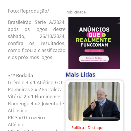
Foto: Reprodução/
Publicidade
Brasileirão Série A/2024:
após os jogos deste
sábado, 26/10/2024,
confira os resultados,
como ficou a classificação
e os próximos jogos.
Mais Lidas
31ª Rodada
Grêmio
3
x
1
Atlético-GO
Palmeiras
2
x
2
Fortaleza
Vitória
2
x
1
Fluminense
Flamengo
4
x
2
Juventude
Athletico-
PR
3
x
0
Cruzeiro
Atlético-
|
Política
Destaque