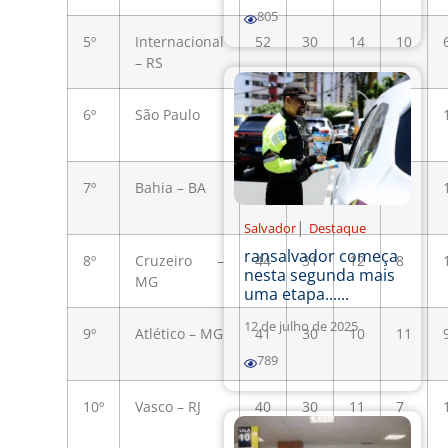
805
5º
Internacional
52
30
14
10
– RS
6º
São Paulo
51
31
15
6
7º
Bahia – BA
46
30
13
7
|
Salvador
Destaque
ransalvador começa
8º
Cruzeiro –
44
31
12
8
nesta segunda mais
MG
uma etapa......
12 de julho de 2025
9º
Atlético – MG
41
30
10
11
789
10º
Vasco – RJ
40
30
11
7