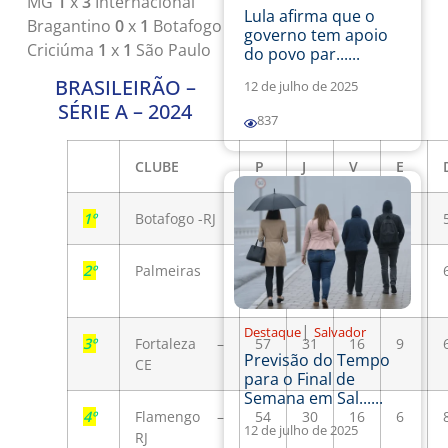
MG
1
x
3
Internacional
Lula afirma que o
Bragantino
0
x
1
Botafogo
governo tem apoio
Criciúma
1
x
1
São Paulo
do povo par......
BRASILEIRÃO –
12 de julho de 2025
SÉRIE A – 2024
837
CLUBE
P
J
V
E
1º
Botafogo -RJ
64
31
19
7
2º
Palmeiras
61
31
18
7
|
Destaque
Salvador
3º
Fortaleza –
57
31
16
9
Previsão do Tempo
CE
para o Final de
Semana em Sal......
4º
Flamengo –
54
30
16
6
12 de julho de 2025
RJ