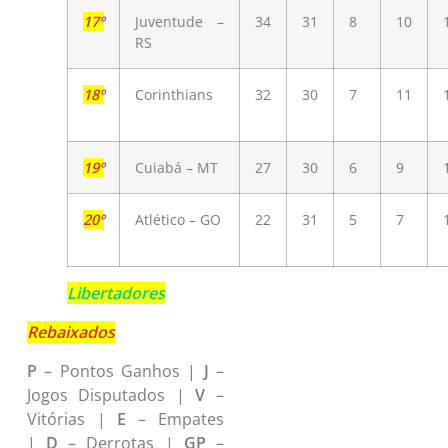
17º
Juventude –
34
31
8
10
RS
18º
Corinthians
32
30
7
11
19º
Cuiabá – MT
27
30
6
9
20º
Atlético – GO
22
31
5
7
Libertadores
Rebaixados
P
– Pontos Ganhos |
J
–
Jogos Disputados |
V
–
Vitórias |
E
– Empates
|
D
– Derrotas |
GP
–