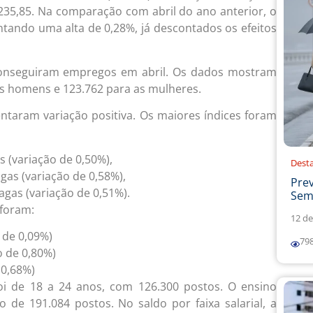
.235,85. Na comparação com abril do ano anterior, o
entando uma alta de 0,28%, já descontados os efeitos
onseguiram empregos em abril. Os dados mostram
s homens e 123.762 para as mulheres.
entaram variação positiva. Os maiores índices foram
 (variação de 0,50%),
Dest
gas (variação de 0,58%),
Prev
agas (variação de 0,51%).
Sema
 foram:
12 de
 de 0,09%)
79
o de 0,80%)
 0,68%)
foi de 18 a 24 anos, com 126.300 postos. O ensino
de 191.084 postos. No saldo por faixa salarial, a