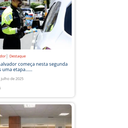
|
ador
Destaque
salvador começa nesta segunda
 uma etapa......
 julho de 2025
4