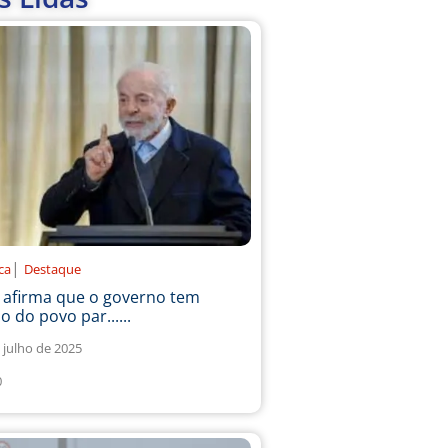
|
ica
Destaque
a afirma que o governo tem
o do povo par......
 julho de 2025
0