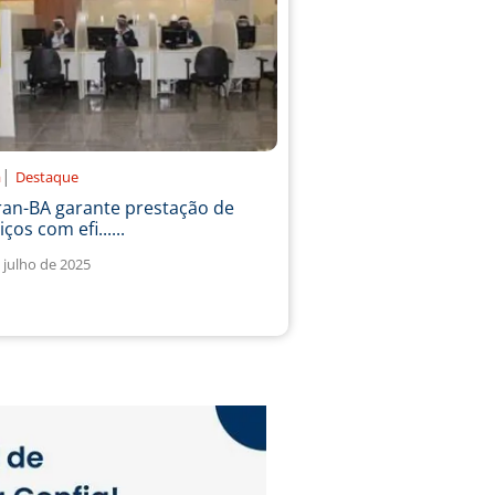
|
a
Destaque
ran-BA garante prestação de
iços com efi......
 julho de 2025
1