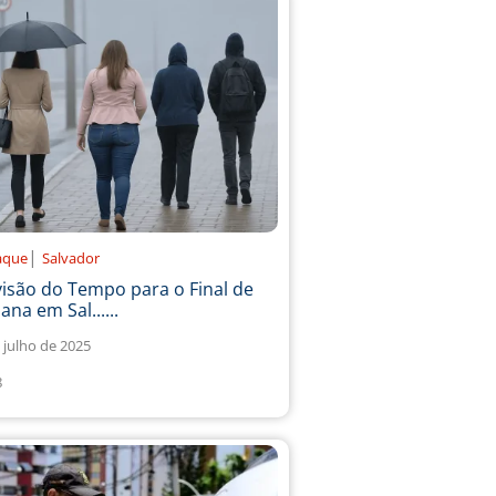
|
aque
Salvador
isão do Tempo para o Final de
na em Sal......
 julho de 2025
8