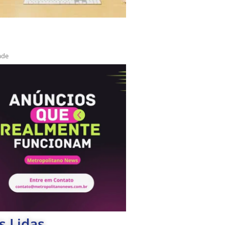
ade
s Lidas