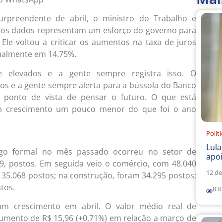
rpreendente de abril, o ministro do Trabalho e
e os dados representam um esforço do governo para
le voltou a criticar os aumentos na taxa de juros
atualmente em 14.75%.
te elevados e a gente sempre registra isso. O
s e a gente sempre alerta para a bússola do Banco
o ponto de vista de pensar o futuro. O que está
m crescimento um pouco menor do que foi o ano
Polít
Lul
go formal no mês passado ocorreu no setor de
apoi
09, postos. Em seguida veio o comércio, com 48.040
12 de
 35.068 postos; na construção, foram 34.295 postos;
tos.
83
am crescimento em abril. O valor médio real de
aumento de R$ 15,96 (+0,71%) em relação a março de