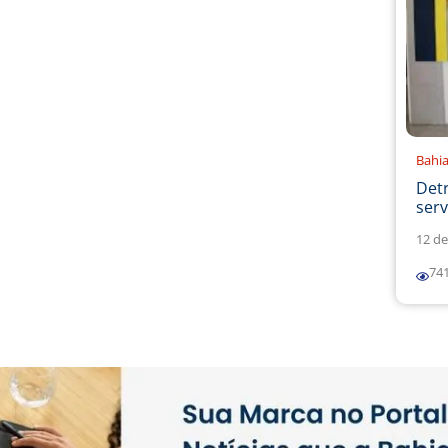
Bahi
Det
serv
12 de
74