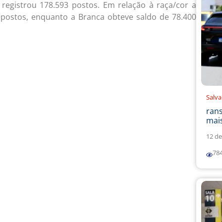
s registrou 178.593 postos. Em relação à raça/cor a
 postos, enquanto a Branca obteve saldo de 78.400
Salv
ran
mais
12 de
78