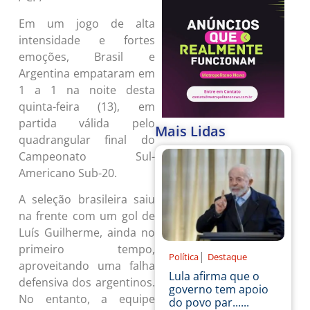
Em um jogo de alta
intensidade e fortes
emoções, Brasil e
Argentina empataram em
1 a 1 na noite desta
quinta-feira (13), em
partida válida pelo
Mais Lidas
quadrangular final do
Campeonato Sul-
Americano Sub-20.
A seleção brasileira saiu
na frente com um gol de
Luís Guilherme, ainda no
primeiro tempo,
|
Política
Destaque
aproveitando uma falha
Lula afirma que o
defensiva dos argentinos.
governo tem apoio
No entanto, a equipe
do povo par......