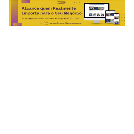
Horário de Atendimento Comercial
Seg. à Sex.: das 9h às 18h
Sáb.: das 9h às 12h
Editorias