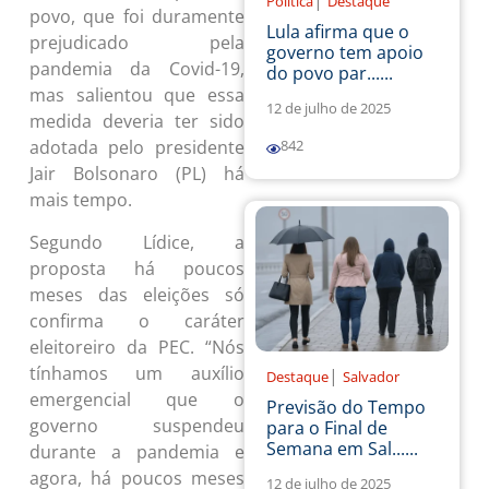
|
Política
Destaque
povo, que foi duramente
Lula afirma que o
prejudicado pela
governo tem apoio
pandemia da Covid-19,
do povo par......
mas salientou que essa
12 de julho de 2025
medida deveria ter sido
adotada pelo presidente
842
Jair Bolsonaro (PL) há
mais tempo.
Segundo Lídice, a
proposta há poucos
meses das eleições só
confirma o caráter
eleitoreiro da PEC. “Nós
tínhamos um auxílio
|
Destaque
Salvador
emergencial que o
Previsão do Tempo
governo suspendeu
para o Final de
Semana em Sal......
durante a pandemia e
agora, há poucos meses
12 de julho de 2025