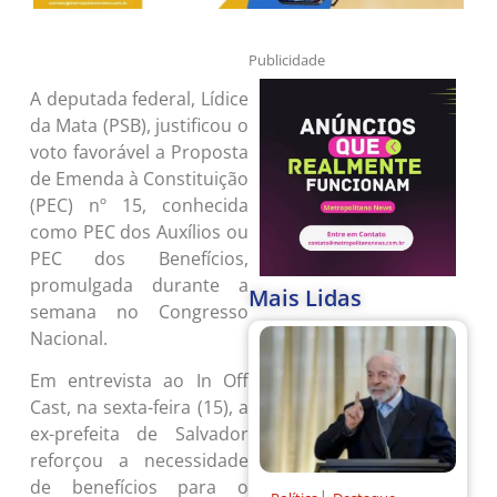
Publicidade
A deputada federal, Lídice
da Mata (PSB), justificou o
voto favorável a Proposta
de Emenda à Constituição
(PEC) nº 15, conhecida
como PEC dos Auxílios ou
PEC dos Benefícios,
promulgada durante a
Mais Lidas
semana no Congresso
Nacional.
Em entrevista ao In Off
Cast, na sexta-feira (15), a
ex-prefeita de Salvador
reforçou a necessidade
de benefícios para o