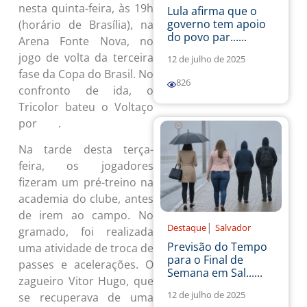
nesta quinta-feira, às 19h
Lula afirma que o
governo tem apoio
(horário de Brasília), na
do povo par......
Arena Fonte Nova, no
jogo de volta da terceira
12 de julho de 2025
fase da Copa do Brasil. No
826
confronto de ida, o
Tricolor bateu o Voltaço
por
.
2 a 1
Na tarde desta terça-
feira, os jogadores
fizeram um pré-treino na
academia do clube, antes
de irem ao campo. No
|
Destaque
Salvador
gramado, foi realizada
Previsão do Tempo
uma atividade de troca de
para o Final de
passes e acelerações.
O
Semana em Sal......
zagueiro Vitor Hugo, que
12 de julho de 2025
se recuperava de uma