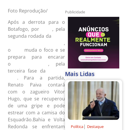
Foto Reprodução/
Publicidade
Após a derrota para o
Botafogo, por
, pela
2 a 1
segunda rodada da
Série A
,
do Campeonato Brasileiro
o
muda o foco e se
Bahia
prepara para encarar
o
, pela
Volta Redonda
terceira fase da
Copa do
Mais Lidas
. Para a partida,
Brasil
Renato Paiva contará
com o zagueiro Vitor
Hugo, que se recuperou
de uma gripe e pode
estrear com a camisa do
Esquadrão.Bahia e Volta
|
Redonda se enfrentam
Política
Destaque