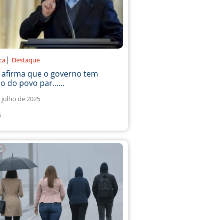
|
ica
Destaque
a afirma que o governo tem
o do povo par......
 julho de 2025
5