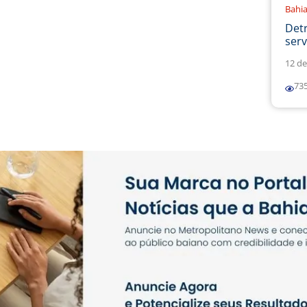
Bahi
Det
serv
12 de
73