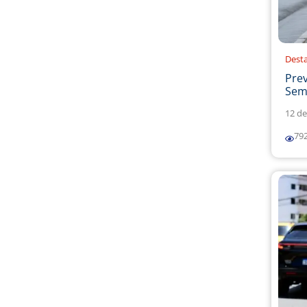
Dest
Prev
Sema
12 de
79