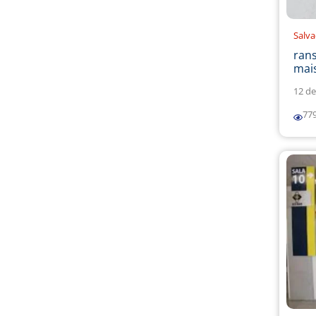
Salv
ran
mais
12 de
77