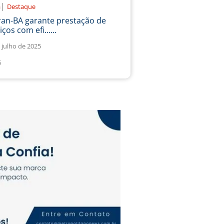
|
a
Destaque
ran-BA garante prestação de
iços com efi......
 julho de 2025
5