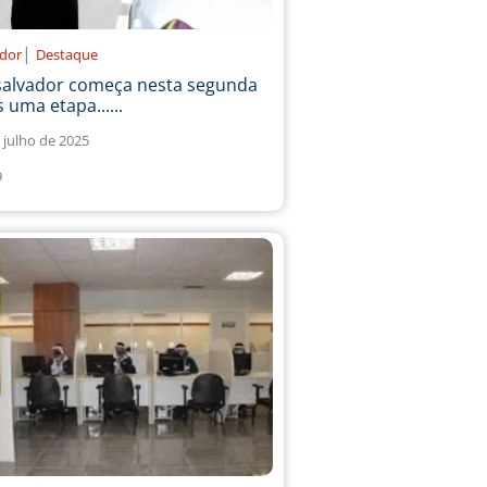
|
ador
Destaque
salvador começa nesta segunda
 uma etapa......
 julho de 2025
9