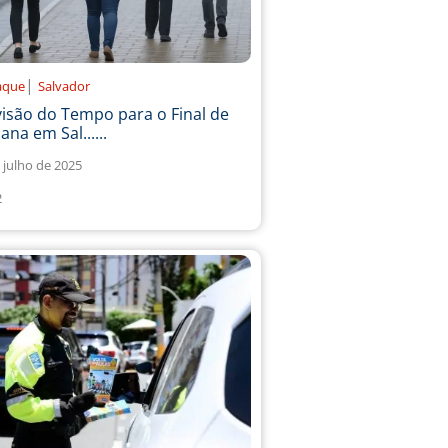
|
aque
Salvador
isão do Tempo para o Final de
na em Sal......
 julho de 2025
2