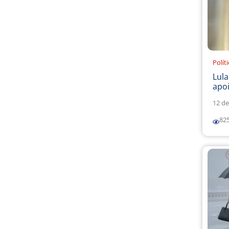
Polít
Lul
apoi
12 de
82