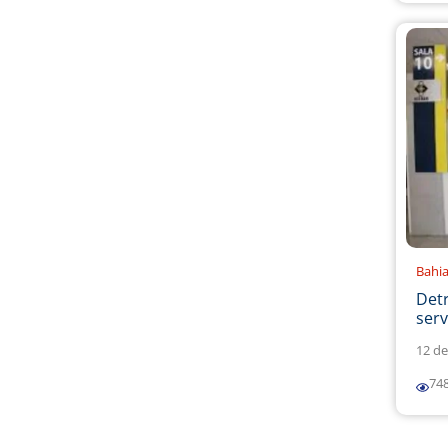
Bahi
Det
serv
12 de
74