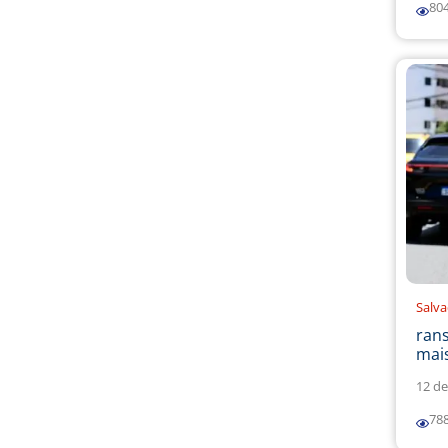
80
Salv
ran
mais
12 de
78