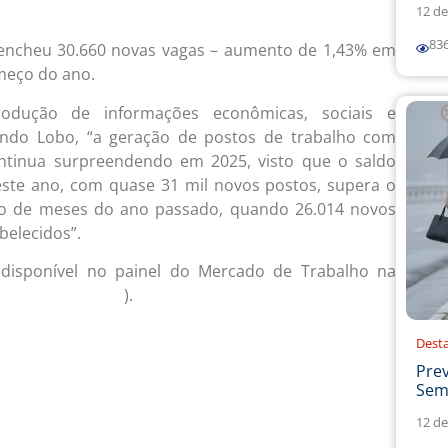
12 de
83
eencheu 30.660 novas vagas – aumento de 1,43% em
omeço do ano.
odução de informações econômicas, sociais e
nando Lobo, “a geração de postos de trabalho com
ontinua surpreendendo em 2025, visto que o saldo
ste ano, com quase 31 mil novos postos, supera o
o de meses do ano passado, quando 26.014 novos
belecidos”.
á disponível no painel do Mercado de Trabalho na
).
/infovis.sei.ba.gov.br/
Dest
Prev
Sema
12 de