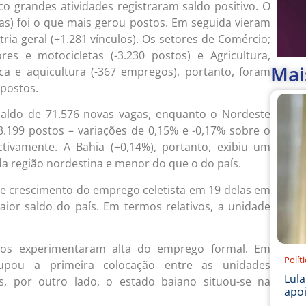
co grandes atividades registraram saldo positivo. O
as) foi o que mais gerou postos. Em seguida vieram
ria geral (+1.281 vínculos). Os setores de Comércio;
es e motocicletas (-3.230 postos) e Agricultura,
Mai
sca e aquicultura (-367 empregos), portanto, foram
 postos.
aldo de 71.576 novas vagas, enquanto o Nordeste
3.199 postos – variações de 0,15% e -0,17% sobre o
tivamente. A Bahia (+0,14%), portanto, exibiu um
a região nordestina e menor do que o do país.
ve crescimento do emprego celetista em 19 delas em
aior saldo do país. Em termos relativos, a unidade
dos experimentaram alta do emprego formal. Em
Polít
upou a primeira colocação entre as unidades
Lul
os, por outro lado, o estado baiano situou-se na
apoi