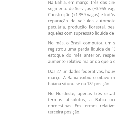
Na Bahia, em março, três das cin
segmento de Serviços (+3.955 vag
Construção (+1.359 vagas) e Indúst
reparação de veículos automotor
pecuária, produção florestal, pe
aqueles com supressão líquida de
No mês, o Brasil computou um s
registrou uma perda líquida de 1
estoque do mês anterior, respec
aumento relativo maior do que o d
Das 27 unidades federativas, hou
março. A Bahia exibiu o oitavo m
baiana situou-se na 18ª posição.
No Nordeste, apenas três esta
termos absolutos, a Bahia oc
nordestinas. Em termos relativ
terceira posição.