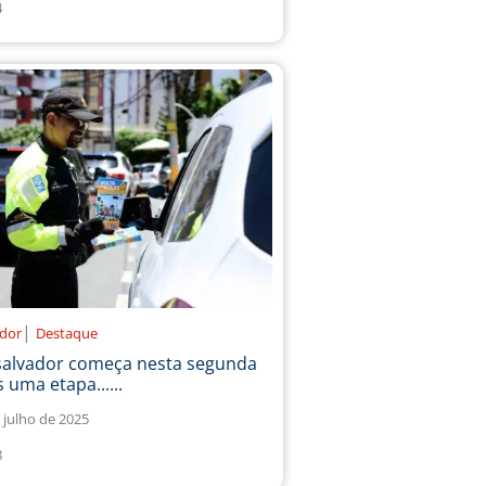
4
|
ador
Destaque
salvador começa nesta segunda
 uma etapa......
 julho de 2025
8