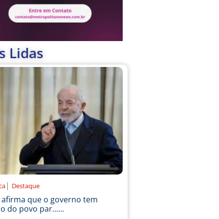
s Lidas
|
ica
Destaque
a afirma que o governo tem
o do povo par......