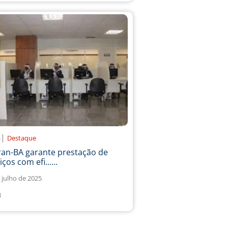
|
a
Destaque
ran-BA garante prestação de
iços com efi......
 julho de 2025
8