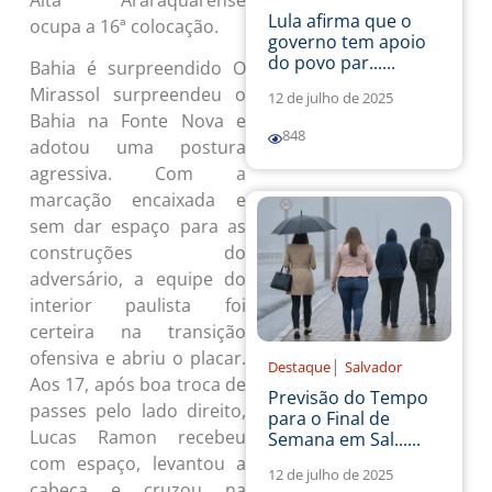
Lula afirma que o
ocupa a 16ª colocação.
governo tem apoio
do povo par......
Bahia é surpreendido O
Mirassol surpreendeu o
12 de julho de 2025
Bahia na Fonte Nova e
848
adotou uma postura
agressiva. Com a
marcação encaixada e
sem dar espaço para as
construções do
adversário, a equipe do
interior paulista foi
certeira na transição
ofensiva e abriu o placar.
|
Destaque
Salvador
Aos 17, após boa troca de
Previsão do Tempo
passes pelo lado direito,
para o Final de
Lucas Ramon recebeu
Semana em Sal......
com espaço, levantou a
12 de julho de 2025
cabeça e cruzou na