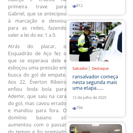
812
primeira trave para
Gabriel, que se antecipou
à marcação e desviou
para as redes, fazendo
valer a lei do ex: 1 a 0.
Atrás do placar, o
Esquadrão de Aço fez o
que se esperava dele e
esboçou uma pressão em
|
Salvador
Destaque
busca do gol de empate.
ransalvador começa
Aos 22, Éverton Ribeiro
nesta segunda mais
uma etapa......
enfiou linda bola para
Ademir, que saiu na cara
12 de julho de 2025
do gol, mas cavou errado
794
e mandou para fora. O
domínio baiano só
aumentou com o passar
do tempo e foi premiado