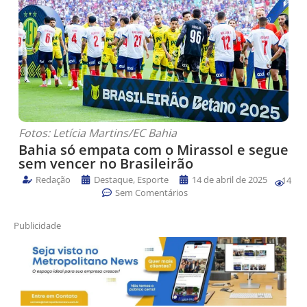
Fotos: Letícia Martins/EC Bahia
Bahia só empata com o Mirassol e segue
sem vencer no Brasileirão
Redação
Destaque
,
Esporte
14 de abril de 2025
14
Sem Comentários
Publicidade