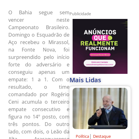
O Bahia segue sem
Publicidade
vencer neste
Campeonato Brasileiro.
Domingo o Esquadrão de
Aço recebeu o Mirassol,
na Fonte Nova, foi
surpreendido pelo início
forte do adversário e
conseguiu apenas um
Mais Lidas
empate: 1 a 1. Com o
resultado, o time
comandado por Rogério
Ceni acumula o terceiro
empate consecutivo e
figura no 14º posto, com
três pontos. Do outro
lado, com dois, o Leão da
|
Política
Destaque
Alta Araraquarense