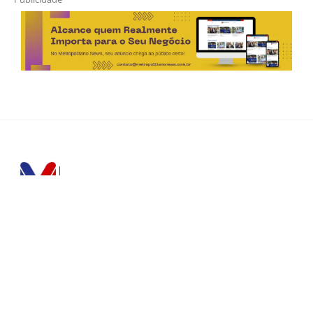
Horário de Atendimento Comercial
Seg. à Sex.: das 9h às 18h
Sáb.: das 9h às 12h