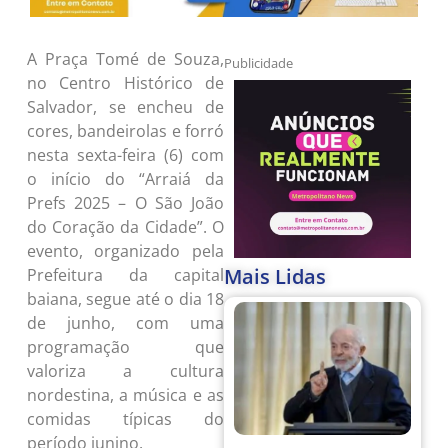
A Praça Tomé de Souza,
Publicidade
no Centro Histórico de
Salvador, se encheu de
cores, bandeirolas e forró
nesta sexta-feira (6) com
o início do “Arraiá da
Prefs 2025 – O São João
do Coração da Cidade”. O
evento, organizado pela
Mais Lidas
Prefeitura da capital
baiana, segue até o dia 18
de junho, com uma
programação que
valoriza a cultura
nordestina, a música e as
comidas típicas do
período junino.