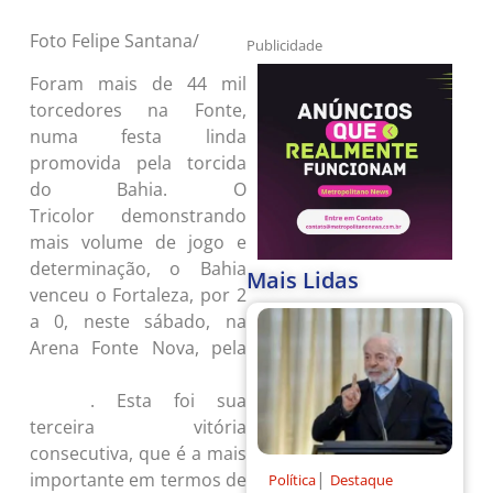
Foto Felipe Santana/
Publicidade
Foram mais de 44 mil
torcedores na Fonte,
numa festa linda
promovida pela torcida
do Bahia. O
Tricolor demonstrando
mais volume de jogo e
determinação, o Bahia
Mais Lidas
venceu o Fortaleza, por 2
a 0, neste sábado, na
Arena Fonte Nova, pela
28ª rodada do Campeonato
. Esta foi sua
Brasileiro
terceira vitória
consecutiva, que é a mais
|
importante em termos de
Política
Destaque