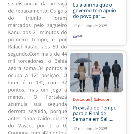
se distanciar da ameaça
Lula afirma que o
governo tem apoio
de rebaixamento. Os gols
do povo par......
do triunfo foram
marcados pelo zagueiro
12 de julho de 2025
Kanu, aos 21 minutos do
846
primeiro tempo, e por
Rafael Ratão, aos 50 do
segundo.Com mais de 44
mil torcedores, o Bahia
agora soma 34 pontos e
ocupa a 12ª posição. O
Inter é o 13º, com 32
pontos, mas um jogo a
menos. O Fortaleza
|
Destaque
Salvador
acumula sua segunda
Previsão do Tempo
derrota seguida, porque
para o Final de
antes tinha caído diante
Semana em Sal......
do Vasco, por 1 a 0.
12 de julho de 2025
Continua com 42 pontos,