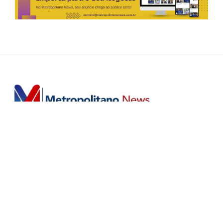
Horário de Atendimento Comercial
Seg. à Sex.: das 9h às 18h
Sáb.: das 9h às 12h
Editorias
Home
Últimas