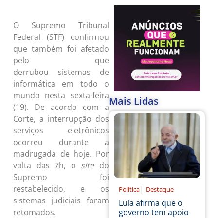
Pozzebom/ Agência Brasil/
O Supremo Tribunal
Federal (STF) confirmou
que também foi afetado
pelo
que
apagão cibernértico
derrubou sistemas de
informática em todo o
mundo nesta sexta-feira
Mais Lidas
(19). De acordo com a
Corte, a interrupção dos
serviços eletrônicos
ocorreu durante a
madrugada de hoje. Por
volta das 7h, o
site
do
Supremo foi
|
restabelecido, e os
Política
Destaque
sistemas judiciais foram
Lula afirma que o
governo tem apoio
retomados.