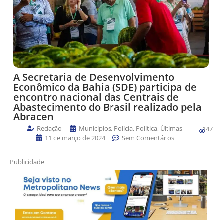
A Secretaria de Desenvolvimento
Econômico da Bahia (SDE) participa de
encontro nacional das Centrais de
Abastecimento do Brasil realizado pela
Abracen
Redação
Municípios
,
Polícia
,
Política
,
Últimas
147
11 de março de 2024
Sem Comentários
Publicidade