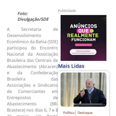
Publicidade
Foto:
Divulgação/SDE
A Secretaria de
Desenvolvimento
Econômico da Bahia (SDE)
participou do Encontro
Nacional da Associação
Brasileira das Centrais de
Mais Lidas
Abastecimento (Abracen)
e da Confederação
Brasileira das
Associações e Sindicatos
de Comerciantes em
Entrepostos de
Abastecimento (BR-
Brastece) nos dias 6, 7 e 8
|
Política
Destaque