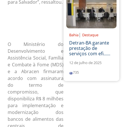
para Salvador”, ressaltou.
📱💻Clique aqui e acesse o
ba.gov.br. Informações do
estado e diversos serviços, tudo
em um só lugar.
|
Bahia
Destaque
Detran-BA garante
O Ministério do
prestação de
Desenvolvimento e
serviços com efi......
Assistência Social, Família
12 de julho de 2025
e Combate à Fome (MDS)
e a Abracen firmaram
735
acordo com assinatura
do termo de
compromisso, que
disponibiliza R$ 8 milhões
para implementação e
modernização dos
bancos de alimentos das
centrais de