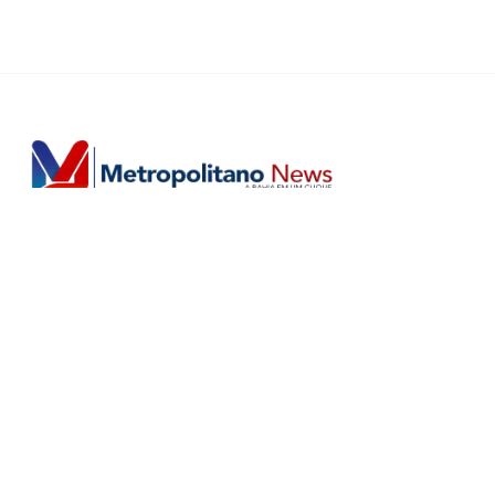
Horário de Atendimento Comercial
Seg. à Sex.: das 9h às 18h
Sáb.: das 9h às 12h
Editorias
Home
Últimas
Salvador