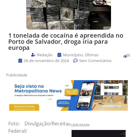
1 tonelada de cocaína é apreendida no
Porto de Salvador, droga iria para
europa
Redação
Municípios
,
Últimas
66
06 de novembro de 2024
Sem Comentários
Publicidade
Foto: Divulgação/Receita
Publicidade
Federal/