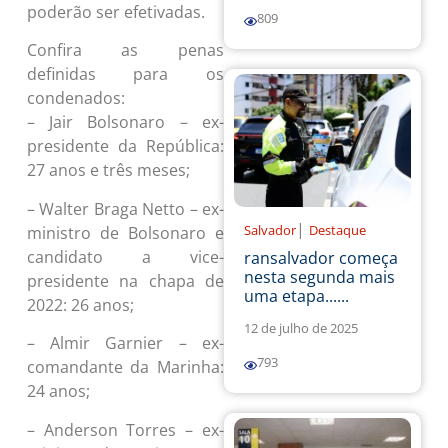
poderão ser efetivadas.
809
Confira as penas
definidas para os
condenados:
– Jair Bolsonaro – ex-
presidente da República:
27 anos e três meses;
– Walter Braga Netto – ex-
|
Salvador
Destaque
ministro de Bolsonaro e
candidato a vice-
ransalvador começa
nesta segunda mais
presidente na chapa de
uma etapa......
2022: 26 anos;
12 de julho de 2025
– Almir Garnier – ex-
793
comandante da Marinha:
24 anos;
– Anderson Torres – ex-