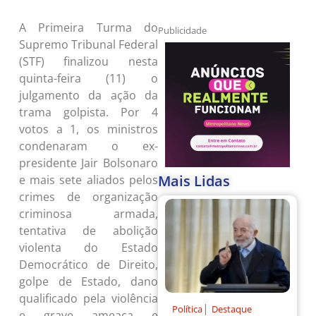
A Primeira Turma do
Publicidade
Supremo Tribunal Federal
(STF) finalizou nesta
quinta-feira (11) o
julgamento da ação da
trama golpista. Por 4
votos a 1, os ministros
condenaram o ex-
presidente Jair Bolsonaro
Mais Lidas
e mais sete aliados pelos
crimes de organização
criminosa armada,
tentativa de abolição
violenta do Estado
Democrático de Direito,
golpe de Estado, dano
qualificado pela violência
|
Política
Destaque
e grave ameaça e