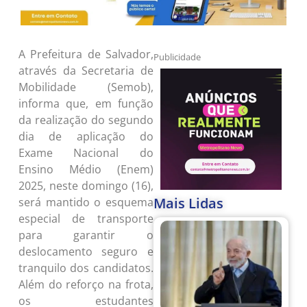
A Prefeitura de Salvador,
Publicidade
através da Secretaria de
Mobilidade (Semob),
informa que, em função
da realização do segundo
dia de aplicação do
Exame Nacional do
Ensino Médio (Enem)
2025, neste domingo (16),
Mais Lidas
será mantido o esquema
especial de transporte
para garantir o
deslocamento seguro e
tranquilo dos candidatos.
Além do reforço na frota,
os estudantes