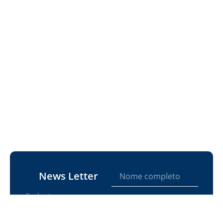
News Letter
Cadastre-se em nossa
News Letter e receba
as notícias e artigos.