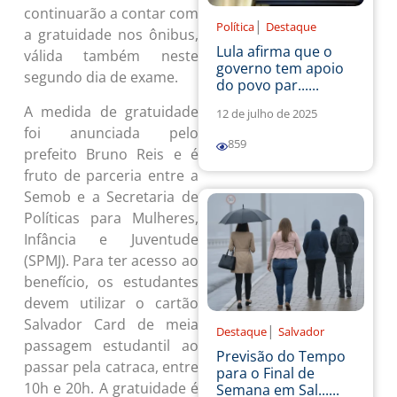
continuarão a contar com
|
Política
Destaque
a gratuidade nos ônibus,
Lula afirma que o
válida também neste
governo tem apoio
segundo dia de exame.
do povo par......
A medida de gratuidade
12 de julho de 2025
foi anunciada pelo
859
prefeito Bruno Reis e é
fruto de parceria entre a
Semob e a Secretaria de
Políticas para Mulheres,
Infância e Juventude
(SPMJ). Para ter acesso ao
benefício, os estudantes
devem utilizar o cartão
Salvador Card de meia
|
Destaque
Salvador
passagem estudantil ao
Previsão do Tempo
passar pela catraca, entre
para o Final de
10h e 20h. A gratuidade é
Semana em Sal......