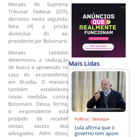
Moraes, do Supremo
Tribunal Federal (STF),
decretou nesta segunda-
feira (4) a prisão
domiciliar do ex-
presidente Jair Bolsonaro.
Moraes também
determinou a realização
Mais Lidas
de busca e apreensão na
casa do ex-presidente,
em Brasília. O ministro
também estabeleceu
novas medidas contra
Bolsonaro. Dessa forma,
o ex-presidente está
|
proibido de receber
Política
Destaque
visitas, exceto dos
Lula afirma que o
governo tem apoio
advogados. Além disso,