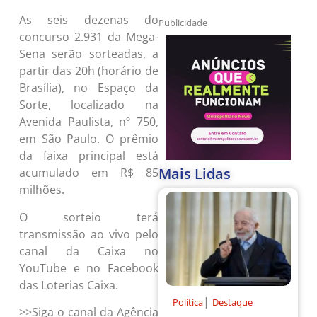
As seis dezenas do
Publicidade
concurso 2.931 da Mega-
Sena serão sorteadas, a
partir das 20h (horário de
Brasília), no Espaço da
Sorte, localizado na
Avenida Paulista, nº 750,
em São Paulo. O prêmio
da faixa principal está
Mais Lidas
acumulado em R$ 85
milhões.
O sorteio terá
transmissão ao vivo pelo
canal da Caixa no
YouTube e no Facebook
das Loterias Caixa.
|
Política
Destaque
>>Siga o canal da Agência