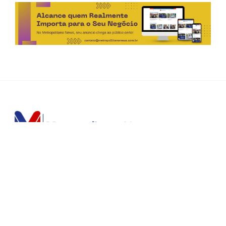
Horário de Atendimento Comercial
Seg. à Sex.: das 9h às 18h
Sáb.: das 9h às 12h
Editorias