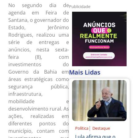
No segundo dia de
Publicidade
agenda em Feira de
Santana, o governador do
Estado, Jerônimo
Rodrigues, realizou uma
série de entregas e
anúncios, nesta sexta-
feira (8), com
investimentos do
Mais Lidas
Governo da Bahia em
áreas estratégicas como
segurança pública,
infraestrutura,
mobilidade e
desenvolvimento rural. As
ações, realizadas em
diferentes pontos do
|
Política
Destaque
município, contam com
Lula afirma que o