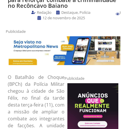
no Recôncavo Baiano
Redação
Destaque
,
Polícia
1
12 de novembro de 2025
Publicidade
O Batalhão de Choque
Publicidade
(BPCh) da Polícia Militar
chegou à cidade de São
Félix, no final da tarde
desta terça-feira (11), com
a missão de ampliar o
combate aos integrantes
de facções. A unidade